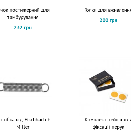
ачок постижерний для
Голки для вживленн
тамбурування
200 грн
232 грн
стібка від Fischbach +
Комплект тейпів дл
Miller
фіксації перук