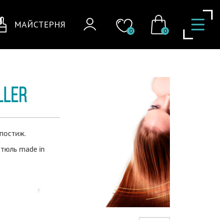
МАЙСТЕРНЯ
0
0
LLER
постиж.
 тюль made in