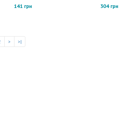
141 грн
304 грн
2
>
>|