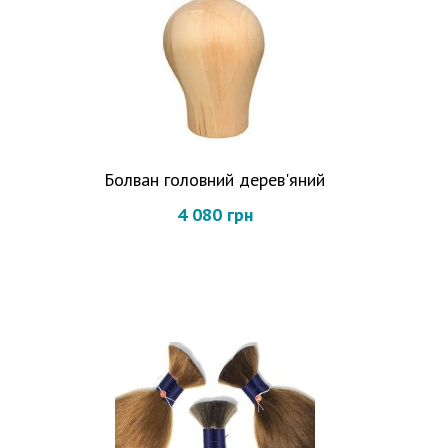
Болван головний дерев'яний
4 080 грн