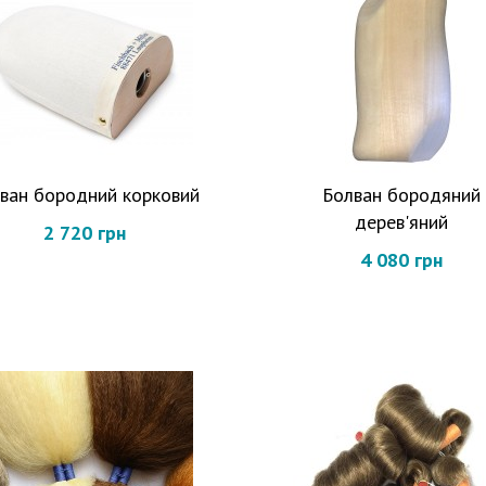
ван бородний корковий
Болван бородяний
дерев'яний
2 720 грн
4 080 грн