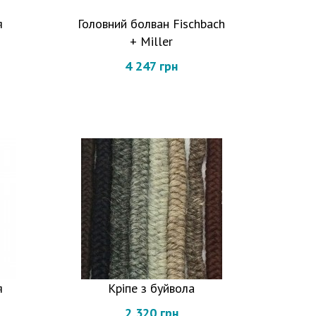
я
Головний болван Fischbach
+ Miller
4 247 грн
я
Кріпе з буйвола
2 320 грн