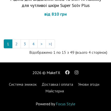
для чутливої ​​шкіри Super Solv Plus
від 810 грн
1
2
3
4
>
>|
Відображено 1 по 15 з 49 (всього 4 сторінок)
2026 © MakeFX
Система знижок
Доставка і оплата
Умови згоди
Майстерня
Powered by
Focus Style