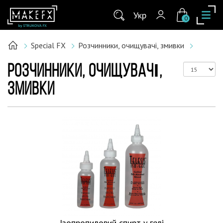
Укр
0
Special FX
Розчинники, очищувачі, змивки
РОЗЧИННИКИ, ОЧИЩУВАЧІ,
ЗМИВКИ
Ізопропиловий спирт у гелі