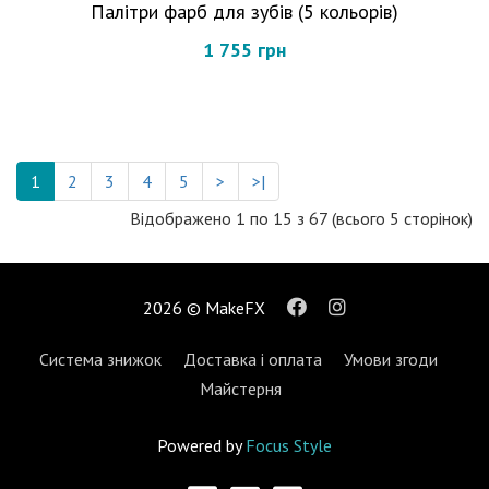
Палітри фарб для зубів (5 кольорів)
1 755 грн
1
2
3
4
5
>
>|
Відображено 1 по 15 з 67 (всього 5 сторінок)
2026 © MakeFX
Система знижок
Доставка і оплата
Умови згоди
Майстерня
Powered by
Focus Style