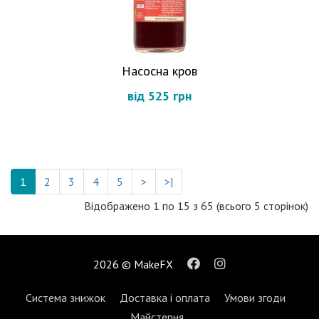
Насосна кров
від 525 грн
1
2
3
4
5
>
>|
Відображено 1 по 15 з 65 (всього 5 сторінок)
2026 © MakeFX
Система знижок
Доставка і оплата
Умови згоди
Майстерня