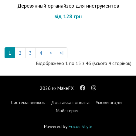
Деревянный органайзер для инструментов
від 128 грн
1
2
3
4
>
>|
Відображено 1 по 15 з 46 (всього 4 сторінок)
2026 © MakeFX
Система знижок
Доставка і оплата
Умови згоди
Майстерня
Powered by
Focus Style