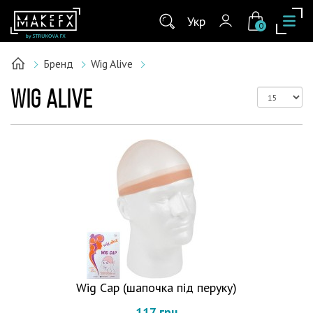
Укр
0
Бренд
Wig Alive
WIG ALIVE
Wig Cap (шапочка під перуку)
117 грн