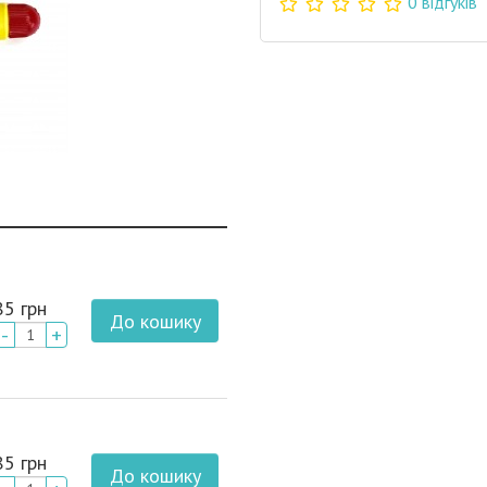
0 відгуків
85 грн
До кошику
-
+
85 грн
До кошику