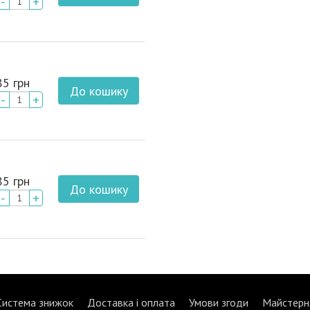
-
+
85 грн
До кошику
-
+
85 грн
До кошику
-
+
Система знижок
Доставка і оплата
Умови згоди
Майстерн