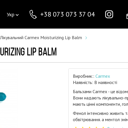
+38 073 073 37 04
Укр
Лікувальний Carmex Moisturizing Lip Balm
RIZING LIP BALM
Виробник::
Carmex
Наявність: В наявності
Бальзами Carmex - це відомі 
Вони надають лікувально-пр
мають цінні компоненти, го
Фенол інтенсивно живить та
обвітрювання. а ментол зн