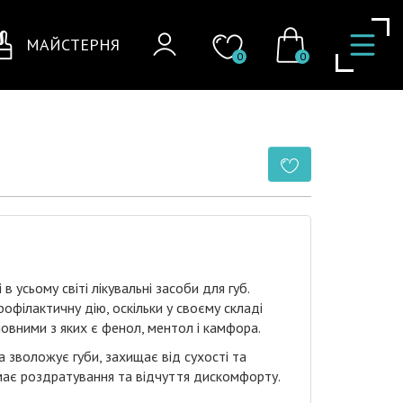
МАЙСТЕРНЯ
0
0
в усьому світі лікувальні засоби для губ.
офілактичну дію, оскільки у своєму складі
ловними з яких є фенол, ментол і камфора.
 зволожує губи, захищає від сухості та
імає роздратування та відчуття дискомфорту.