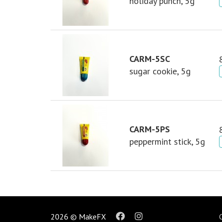
holiday punch, 5g
CARM-5SC
sugar cookie, 5g
CARM-5PS
peppermint stick, 5g
2026 © MakeFX