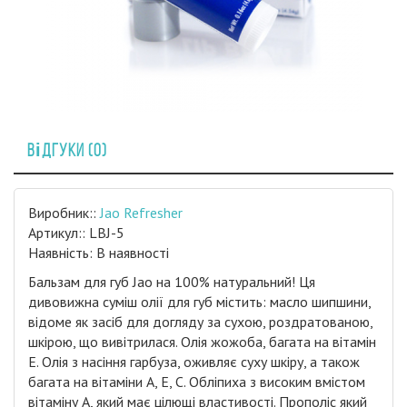
Відгуки (0)
Виробник::
Jao Refresher
Артикул:: LBJ-5
Наявність: В наявності
Бальзам для губ Jao на 100% натуральний! Ця
дивовижна суміш олії для губ містить: масло шипшини,
відоме як засіб для догляду за сухою, роздратованою,
шкірою, що вивітрилася. Олія жожоба, багата на вітамін
Е. Олія з насіння гарбуза, оживляє суху шкіру, а також
багата на вітаміни А, Е, С. Обліпиха з високим вмістом
вітаміну А, який має цілющі властивості. Прополіс який