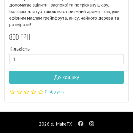
допомагає зцілити і заспокоїти потріскану шкіру.
Бальзам для губ також має приємний аромат завдяки
ефірним маслам грейпфрута, анісу, чайного дерева та
розмірози!
800 грн
Кількість
До кошику
0 відгуків
2026 © MakeFX