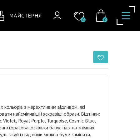
МАЙСТЕРНЯ
0
0
их кольорів з мерехтливим відливом, які
ати найсміливіші і яскравіші образи. Відтінки:
 Violet, Royal Purple, Turquoise, Cosmic Blue,
 багаторазова, оскільки базується на знімних
дь-який із відтінків можна буде замінити.