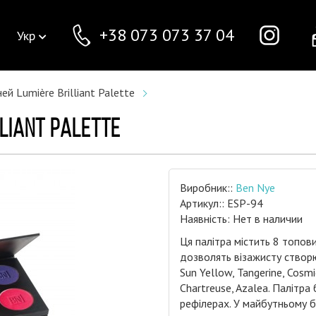
+38 073 073 37 04
Укр
ей Lumière Brilliant Palette
LIANT PALETTE
Виробник::
Ben Nye
Артикул:: ESP-94
Наявність: Нет в наличии
Ця палітра містить 8 топов
дозволять візажисту створюв
Sun Yellow, Tangerine, Cosmic
Chartreuse, Azalea. Палітра
рефілерах. У майбутньому бу