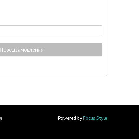
Передзамовлення
я
Powered by
Focus Style