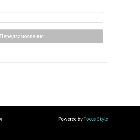
Передзамовлення
я
Powered by
Focus Style