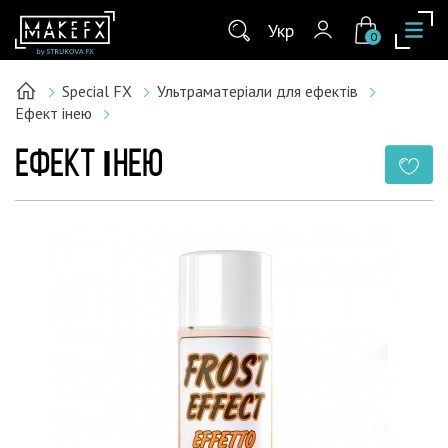
Укр
0
Special FX
Ультраматеріали для ефектів
Ефект інею
ЕФЕКТ ІНЕЮ