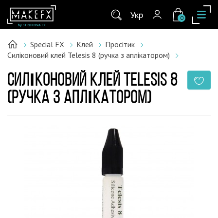
Укр
0
Special FX
Клей
Просітик
Силіконовий клей Telesis 8 (ручка з аплікатором)
СИЛІКОНОВИЙ КЛЕЙ TELESIS 8
(РУЧКА З АПЛІКАТОРОМ)