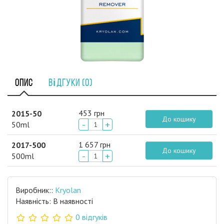
Опис
Відгуки (0)
453 грн
2015-50
До кошику
-
+
50ml
1 657 грн
2017-500
До кошику
-
+
500ml
Виробник::
Kryolan
Наявність: В наявності
0 відгуків