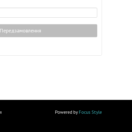
Передзамовлення
я
Powered by
Focus Style