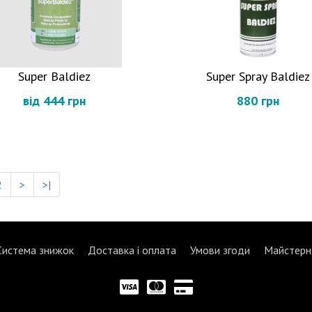
Super Baldiez
Super Spray Baldiez
від 444 грн
880 грн
2
>
>|
Система знижок
Доставка і оплата
Умови згоди
Майстерн