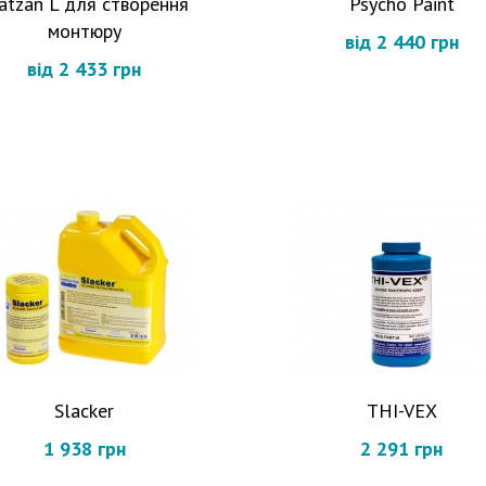
atzan L для створення
Psycho Paint
монтюру
від 2 440 грн
від 2 433 грн
Slacker
THI-VEX
1 938 грн
2 291 грн