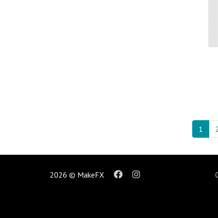
1
2026 © MakeFX